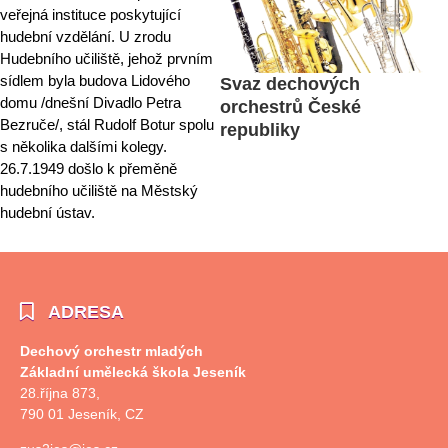
veřejná instituce poskytující
hudební vzdělání. U zrodu
Hudebního učiliště, jehož prvním
sídlem byla budova Lidového
Svaz dechových
domu /dnešní Divadlo Petra
orchestrů České
Bezruče/, stál Rudolf Botur spolu
republiky
s několika dalšími kolegy.
26.7.1949 došlo k přeměně
hudebního učiliště na Městský
hudební ústav.
ADRESA
Dechový orchestr mladých
Základní umělecká škola Jeseník
28.října 873,
790 01 Jeseník, CZ