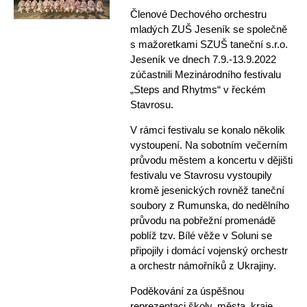
Členové Dechového orchestru
mladých ZUŠ Jeseník se společně
s mažoretkami SZUŠ taneční s.r.o.
Jeseník ve dnech 7.9.-13.9.2022
zúčastnili Mezinárodního festivalu
„Steps and Rhytms“ v řeckém
Stavrosu.
V rámci festivalu se konalo několik
vystoupení. Na sobotním večerním
průvodu městem a koncertu v dějišti
festivalu ve Stavrosu vystoupily
kromě jesenických rovněž taneční
soubory z Rumunska, do nedělního
průvodu na pobřežní promenádě
poblíž tzv. Bílé věže v Soluni se
připojily i domácí vojenský orchestr
a orchestr námořníků z Ukrajiny.
Poděkování za úspěšnou
reprezentaci školy, města, kraje