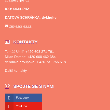
zus2jes@jes.cz
IČO: 60341742
DATOVÁ SCHRÁNKA: dvkhqhc
zusjes@jes.cz
KONTAKTY
Tomáš Uhlíř: +420 603 271 791
Milan Domes: +420 608 462 384
Veronika Kroupová: + 420 731 755 518
Další kontakty
SPOJTE SE S NÁMI
Facebook
Youtube